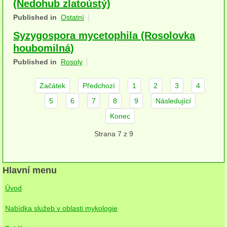
(Nedohub zlatoústý)
herbikolní-dvouděložné
Published in
Ostatní
herbikolní-jednoděložné
Syzygospora mycetophila (Rosolovka
houbomilná)
herbikolní-kapraďorosty
Published in
Rosoly
Perithecia stromatická
Začátek
Předchozí
1
2
3
4
Perithecia nestromatická
5
6
7
8
9
Následující
Rosoly
Konec
Strana 7 z 9
Kornacovité
Choroše
Hlavní menu
bílá hniloba
Úvod
hnědá hniloba
Nabídka služeb v oblasti mykologie
jednoleté