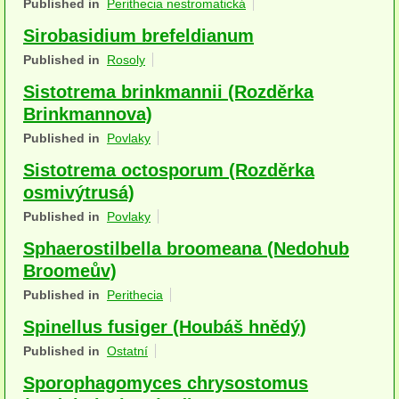
Published in
Perithecia nestromatická
Houby (Fotogalerie)
Sirobasidium brefeldianum
podle typu plodnic
Published in
Rosoly
Sistotrema brinkmannii (Rozděrka
Apothecia
Brinkmannova)
na dřevě
Published in
Povlaky
mykorhizni
Sistotrema octosporum (Rozděrka
osmivýtrusá)
terestrické saprotrofní
Published in
Povlaky
fungikolní
Sphaerostilbella broomeana (Nedohub
Broomeův)
šišky, plody, květy
Published in
Perithecia
koprofilní
Spinellus fusiger (Houbáš hnědý)
lichenizované
Published in
Ostatní
Sporophagomyces chrysostomus
muscikolni