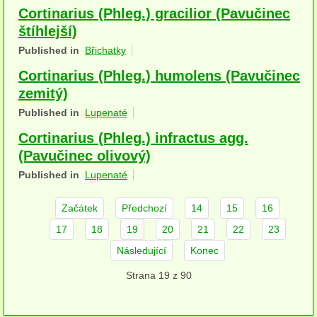
Cortinarius (Phleg.) gracilior (Pavučinec
herbikolní-dvouděložné
štíhlejší)
herbikolní-jednoděložné
Published in
Břichatky
Cortinarius (Phleg.) humolens (Pavučinec
herbikolní-kapraďorosty
zemitý)
Perithecia stromatická
Published in
Lupenaté
Perithecia nestromatická
Cortinarius (Phleg.) infractus agg.
(Pavučinec olivový)
Rosoly
Published in
Lupenaté
Kornacovité
Začátek
Předchozí
14
15
16
Choroše
17
18
19
20
21
22
23
bílá hniloba
Následující
Konec
Strana 19 z 90
hnědá hniloba
jednoleté