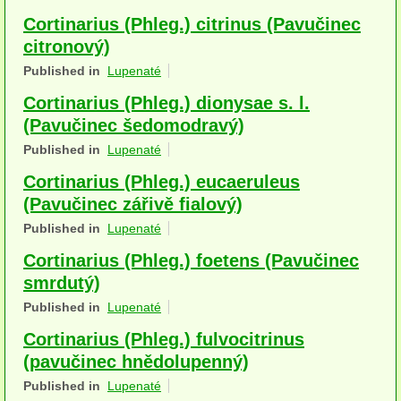
Houby (Fotogalerie)
Cortinarius (Phleg.) citrinus (Pavučinec
citronový)
podle typu plodnic
Published in
Lupenaté
Apothecia
Cortinarius (Phleg.) dionysae s. l.
(Pavučinec šedomodravý)
na dřevě
Published in
Lupenaté
mykorhizni
Cortinarius (Phleg.) eucaeruleus
terestrické saprotrofní
(Pavučinec zářivě fialový)
Published in
Lupenaté
fungikolní
Cortinarius (Phleg.) foetens (Pavučinec
šišky, plody, květy
smrdutý)
Published in
Lupenaté
koprofilní
Cortinarius (Phleg.) fulvocitrinus
lichenizované
(pavučinec hnědolupenný)
muscikolni
Published in
Lupenaté