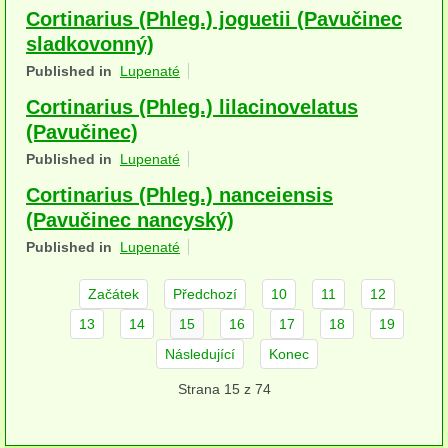
Cortinarius (Phleg.) joguetii (Pavučinec
herbikolní-dvouděložné
sladkovonný)
herbikolní-jednoděložné
Published in
Lupenaté
Cortinarius (Phleg.) lilacinovelatus
herbikolní-kapraďorosty
(Pavučinec)
Perithecia stromatická
Published in
Lupenaté
Perithecia nestromatická
Cortinarius (Phleg.) nanceiensis
(Pavučinec nancyský)
Rosoly
Published in
Lupenaté
Kornacovité
Začátek
Předchozí
10
11
12
Choroše
13
14
15
16
17
18
19
bílá hniloba
Následující
Konec
Strana 15 z 74
hnědá hniloba
jednoleté