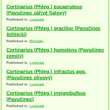
Houby (Fotogalerie)
Cortinarius (Phleg.) eucaeruleus
(Pavučinec zářivě fialový)
podle typu plodnic
Published in
Lupenaté
Apothecia
Cortinarius (Phleg.) gracilior (Pavučinec
štíhlejší)
na dřevě
Published in
Břichatky
mykorhizni
Cortinarius (Phleg.) humolens (Pavučinec
terestrické saprotrofní
zemitý)
Published in
Lupenaté
fungikolní
Cortinarius (Phleg.) infractus agg.
šišky, plody, květy
(Pavučinec olivový)
Published in
Lupenaté
koprofilní
Cortinarius (Phleg.) insignibulbus
lichenizované
(Pavučinec)
muscikolni
Published in
Lupenaté