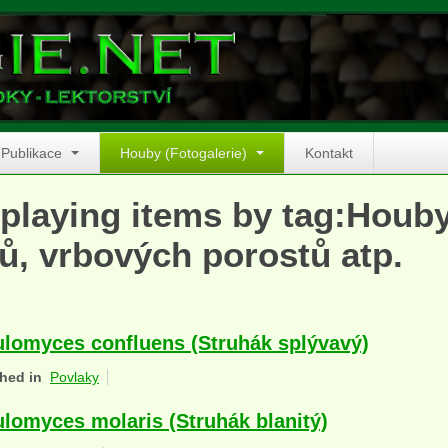
Publikace
Houby (Fotogalerie)
Kontakt
playing items by tag:Houb
ů, vrbových porostů atp.
lomyces confluens (Struhák splývavý)
hed in
Povlaky
lomyces molaris (Struhák blanitý)