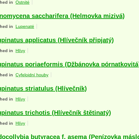
hed in
Ostnité
nomycena saccharifera (Helmovka mizivá)
hed in
Lupenaté
pinatus applicatus (Hlívečník připjatý)
hed in
Hlívy
pinatus poriaeformis (Džbánovka pórnatkovitá
hed in
Cyfeloidní houby
pinatus striatulus (Hlívečník)
hed in
Hlívy
pinatus trichotis (Hlívečník štětinatý)
hed in
Hlívy
ocollybia butyracea f. asema (Penízovka máslo