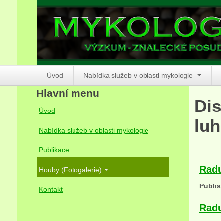
Úvod
Nabídka služeb v oblasti mykologie
Hlavní menu
Dis
Úvod
luh
Nabídka služeb v oblasti mykologie
Publikace
Radu
Houby (Fotogalerie)
Publis
Kontakt
Radu