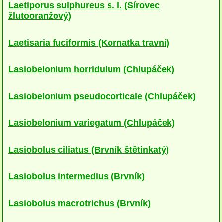
Laetiporus sulphureus s. l. (Sírovec
víceleté
žlutooranžový)
kloboukaté
Laetisaria fuciformis (Kornatka travní)
polorozlité
Lasiobelonium horridulum (Chlupáček)
rozlité
na jehličnanech
Lasiobelonium pseudocorticale (Chlupáček)
na listnáčích
Lasiobelonium variegatum (Chlupáček)
na zemi
Lasiobolus ciliatus (Brvník štětinkatý)
Kuřátka
Liškovité
Lasiobolus intermedius (Brvník)
Ježaté
Lasiobolus macrotrichus (Brvník)
Hřibovité