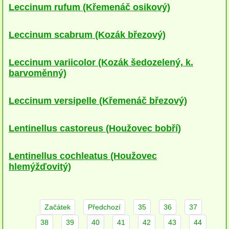
Leccinum rufum (Křemenáč osikový)
Houby smrčin
Leccinum scabrum (Kozák březový)
Houby suťových lesů
Houby olšin
Leccinum variicolor (Kozák šedozelený, k.
barvoměnný)
Houby rašelinišť
Leccinum versipelle (Křemenáč březový)
Houby borů
Houby travnatých stanovišť
Lentinellus castoreus (Houžovec bobří)
Houby spálenišť
Lentinellus cochleatus (Houžovec
Houby ve vodě
hlemýžďovitý)
Houby synantropní
Houby narušených stanovišť
Začátek
Předchozí
35
36
37
38
39
40
41
42
43
44
podle substrátu