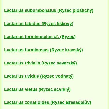
Houby (Fotogalerie)
Lactarius subumbonatus (Ryzec ploštičný)
podle typu plodnic
Lactarius tabidus (Ryzec liškový)
Apothecia
na dřevě
Lactarius torminosulus cf. (Ryzec)
mykorhizni
Lactarius torminosus (Ryzec kravský)
terestrické saprotrofní
Lactarius trivialis (Ryzec severský)
fungikolní
šišky, plody, květy
Lactarius uvidus (Ryzec vodnatý)
koprofilní
Lactarius vietus (Ryzec scvrklý)
lichenizované
Lactarius zonarioides (Ryzec Bresadolův)
muscikolni