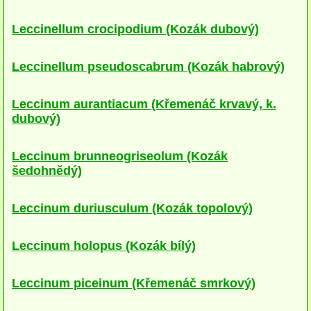
herbikolní-jednoděložné
Leccinellum crocipodium (Kozák dubový)
herbikolní-kapraďorosty
Leccinellum pseudoscabrum (Kozák habrový)
koprofilní
Leccinum aurantiacum (Křemenáč krvavý, k.
Břichatky
dubový)
Podzemky
Leccinum brunneogriseolum (Kozák
Ostatní
šedohnědý)
podle stanoviště
Leccinum duriusculum (Kozák topolový)
Houby lužních lesů
Leccinum holopus (Kozák bílý)
Houby doubrav
Houby dubohabřin
Leccinum piceinum (Křemenáč smrkový)
Houby bučin