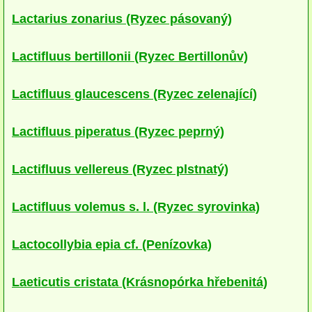
herbikolní-dvouděložné
Lactarius zonarius (Ryzec pásovaný)
herbikolní-jednoděložné
Lactifluus bertillonii (Ryzec Bertillonův)
herbikolní-kapraďorosty
Lactifluus glaucescens (Ryzec zelenající)
Perithecia stromatická
Perithecia nestromatická
Lactifluus piperatus (Ryzec peprný)
Rosoly
Lactifluus vellereus (Ryzec plstnatý)
Kornacovité
Lactifluus volemus s. l. (Ryzec syrovinka)
Choroše
Lactocollybia epia cf. (Penízovka)
bílá hniloba
hnědá hniloba
Laeticutis cristata (Krásnopórka hřebenitá)
jednoleté