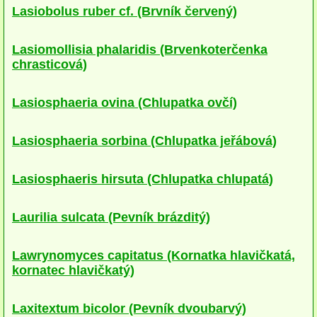
Lasiobolus ruber cf. (Brvník červený)
Cyfeloidní
Lasiomollisia phalaridis (Brvenkoterčenka
Lupenaté s postranním třeněm
chrasticová)
Lupenaté s centrálním třeněm
Lasiosphaeria ovina (Chlupatka ovčí)
lignikolní
mykorhizni
Lasiosphaeria sorbina (Chlupatka jeřábová)
terestrické saprotrofní
Lasiosphaeris hirsuta (Chlupatka chlupatá)
fungikolní
Laurilia sulcata (Pevník brázditý)
šišky, plody, květy
lichenizované
Lawrynomyces capitatus (Kornatka hlavičkatá,
kornatec hlavičkatý)
muscikolní
Laxitextum bicolor (Pevník dvoubarvý)
herbikolní-dvouděložné