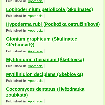
Published in
Apothecia
Houby (Fotogalerie)
Lophodermium petiolicola (Skulinatec)
podle typu plodnic
Published in
Apothecia
Hypoderma rubi (Podkožka ostružiníková)
Apothecia
Published in
Apothecia
na dřevě
Glonium graphicum (Skulinatec
mykorhizni
štěrbinovitý)
Published in
Apothecia
terestrické saprotrofní
Mytilinidion rhenanum (Škeblovka)
fungikolní
Published in
Apothecia
šišky, plody, květy
Mytilinidion decipiens (Škeblovka)
Published in
Apothecia
koprofilní
Coccomyces dentatus (Hvězdnatka
lichenizované
zoubkatá)
muscikolni
Published in
Apothecia