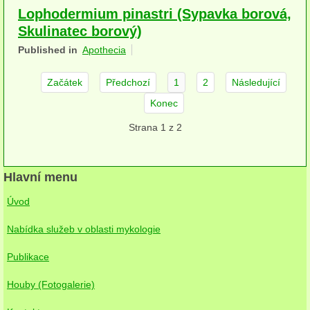
Lophodermium pinastri (Sypavka borová,
herbikolní-dvouděložné
Skulinatec borový)
herbikolní-jednoděložné
Published in
Apothecia
herbikolní-kapraďorosty
Začátek
Předchozí
1
2
Následující
Perithecia stromatická
Konec
Strana 1 z 2
Perithecia nestromatická
Rosoly
Hlavní menu
Kornacovité
Úvod
Choroše
Nabídka služeb v oblasti mykologie
bílá hniloba
Publikace
hnědá hniloba
Houby (Fotogalerie)
jednoleté