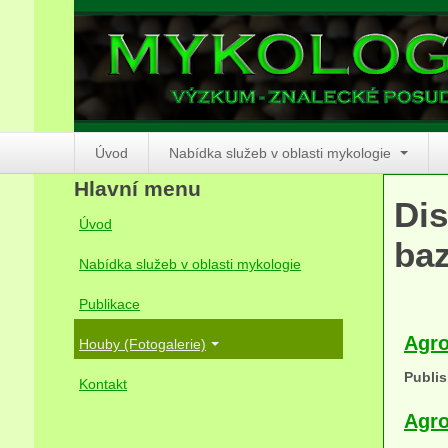
Úvod
Nabídka služeb v oblasti mykologie
Hlavní menu
Dis
Úvod
baz
Nabídka služeb v oblasti mykologie
Publikace
Agro
Houby (Fotogalerie)
Publis
Kontakt
Agro