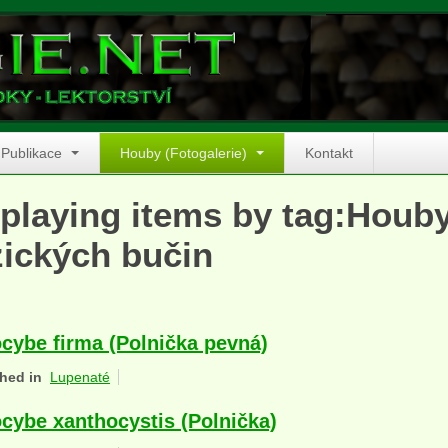
Publikace
Houby (Fotogalerie)
Kontakt
playing items by tag:Houby
ických bučin
cybe firma (Polnička pevná)
hed in
Lupenaté
cybe xanthocystis (Polnička)