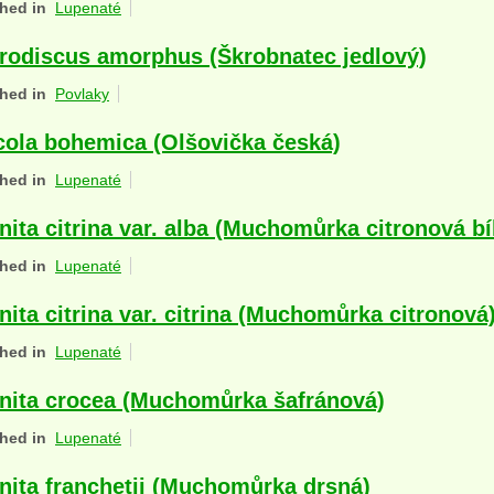
hed in
Lupenaté
rodiscus amorphus (Škrobnatec jedlový)
hed in
Povlaky
cola bohemica (Olšovička česká)
hed in
Lupenaté
ita citrina var. alba (Muchomůrka citronová bí
hed in
Lupenaté
ita citrina var. citrina (Muchomůrka citronová
hed in
Lupenaté
ita crocea (Muchomůrka šafránová)
hed in
Lupenaté
ita franchetii (Muchomůrka drsná)