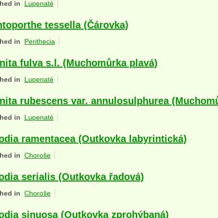
hed in
Lupenaté
ntoporthe tessella (Čárovka)
hed in
Perithecia
ita fulva s.l. (Muchomůrka plavá)
hed in
Lupenaté
ita rubescens var. annulosulphurea (Muchomů
hed in
Lupenaté
odia ramentacea (Outkovka labyrintická)
hed in
Choroše
odia serialis (Outkovka řadová)
hed in
Choroše
odia sinuosa (Outkovka zprohýbaná)