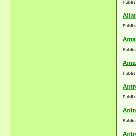
Publis
Alla
Publis
Aman
Publis
Aman
Publis
Antr
Publis
Antr
Publis
Antr