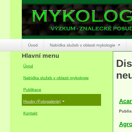
Úvod
Nabídka služeb v oblasti mykologie
Hlavní menu
Dis
Úvod
neu
Nabídka služeb v oblasti mykologie
Publikace
Acan
Houby (Fotogalerie)
Publis
Kontakt
Agro