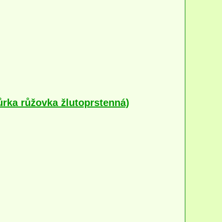
rka růžovka žlutoprstenná)