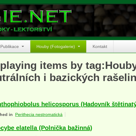
Publikace
Houby (Fotogalerie)
Kontakt
playing items by tag:Houby
trálních i bazických rašelin
thophiobolus helicosporus (Hadovník štětinatý
hed in
Perithecia nestromatická
cybe elatella (Polnička bažinná)