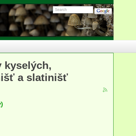
 kyselých,
išť a slatinišť
)