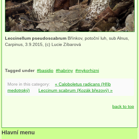
Houby na dřevě (lignikolní)
Houby mykorhizní
Houby rozkládající opad
Leccinellum pseudoscabrum
Břínkov, potoční luh, sub Alnus,
Carpinus, 3.9.2015, (c) Lucie Zíbarová
Houby na jiných houbách
Houby na šiškách, plodech a květenstvích
Tagged under
basidio
habriny
mykorhizni
Houby na trusu (koprofilní)
More in this category:
« Caloboletus radicans (Hřib
Houby tvořící lišejníky (lichenizované)
medotrpký)
Leccinum scabrum (Kozák březový) »
Houby rostoucí na meších (muscikolní)
back to top
Houby rostoucí na kůře (kortikolní)
Houby rostoucí na dvouděložných bylinách (stonky, listy)
Hlavní menu
Houby rostoucí na jednoděložných rostlinách (stonky, listy)