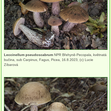
herbikolní-jednoděložné
herbikolní-kapraďorosty
koprofilní
Břichatky
Podzemky
Leccinellum pseudoscabrum
NPR Břehyně-Pecopala, květnatá
Ostatní
bučina, sub Carpinus, Fagus, Picea, 16.8.2023, (c) Lucie
Zíbarová
podle stanoviště
Houby lužních lesů
Houby doubrav
Houby dubohabřin
Houby bučin