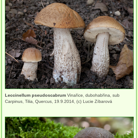
víceleté
kloboukaté
polorozlité
rozlité
na jehličnanech
na listnáčích
na zemi
Leccinellum pseudoscabrum
Vinařice, dubohabřina, sub
Kuřátka
Carpinus, Tilia, Quercus, 19.9.2014, (c) Lucie Zíbarová
Liškovité
Ježaté
Hřibovité