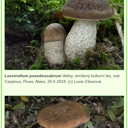
Cyfeloidní
Lupenaté s postranním třeněm
Lupenaté s centrálním třeněm
lignikolní
mykorhizni
terestrické saprotrofní
Leccinellum pseudoscabrum
Veliny, smíšený kulturní les, sub
fungikolní
Carpinus, Picea, Abies, 20.6.2019, (c) Lucie Zíbarová
šišky, plody, květy
lichenizované
muscikolní
herbikolní-dvouděložné