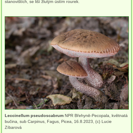
stanovištích, se liší žlutým ústím rourek.
Houby (Fotogalerie)
podle typu plodnic
Apothecia
na dřevě
mykorhizni
terestrické saprotrofní
fungikolní
šišky, plody, květy
koprofilní
lichenizované
Leccinellum pseudoscabrum
NPR Břehyně-Pecopala, květnatá
bučina, sub Carpinus, Fagus, Picea, 16.8.2023, (c) Lucie
Zíbarová
muscikolni