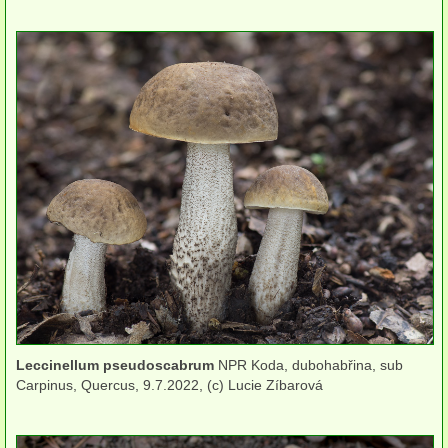
herbikolní-dvouděložné
herbikolní-jednoděložné
herbikolní-kapraďorosty
Perithecia stromatická
Perithecia nestromatická
Rosoly
Kornacovité
Choroše
bílá hniloba
Leccinellum pseudoscabrum
NPR Koda, dubohabřina, sub
Carpinus, Quercus, 9.7.2022, (c) Lucie Zíbarová
hnědá hniloba
jednoleté