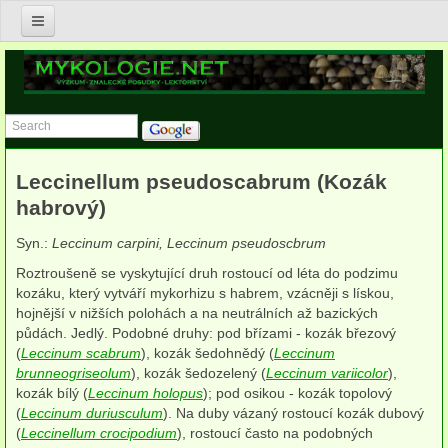
Úvod
Nabídka služeb v oblasti mykologie
Znalecké posudky v oboru mykologie
Leccinellum pseudoscabrum (Kozák
Postupy asanace biotického napadení v budovách
habrový)
Posudky zdravotního stavu dřevin a jejich porostů
Syn.:
Leccinum carpini, Leccinum pseudoscbrum
Výzkum a konzultace v ekologii, biodiverzitě a ochraně hub
Roztroušeně se vyskytující druh rostoucí od léta do podzimu
kozáku, který vytváří mykorhizu s habrem, vzácněji s lískou,
Lektorství
hojnější v nižších polohách a na neutrálních až bazických
půdách. Jedlý. Podobné druhy: pod břízami - kozák březový
Publikace
(
Leccinum scabrum
), kozák šedohnědý (
Leccinum
brunneogriseolum
), kozák šedozelený (
Leccinum variicolor
),
Anna Lepšová
kozák bílý (
Leccinum holopus
); pod osikou - kozák topolový
(
Leccinum duriusculum
). Na duby vázaný rostoucí kozák dubový
Lucie Zíbarová
(
Leccinellum crocipodium
), rostoucí často na podobných