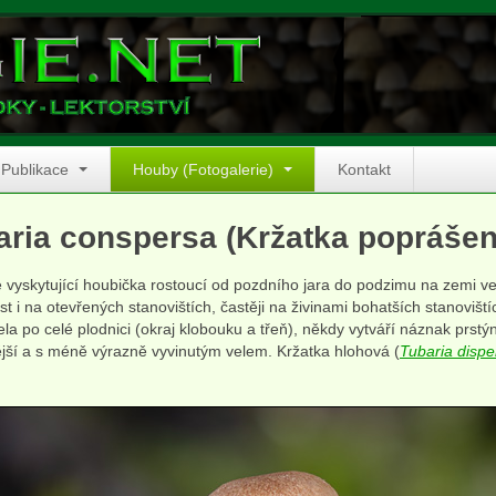
Publikace
Houby (Fotogalerie)
Kontakt
aria conspersa (Kržatka poprášen
 vyskytující houbička rostoucí od pozdního jara do podzimu na zemi ve 
st i na otevřených stanovištích, častěji na živinami bohatších stanoviš
ela po celé plodnici (okraj klobouku a třeň), někdy vytváří náznak prstý
ší a s méně výrazně vyvinutým velem. Kržatka hlohová (
Tubaria dispe