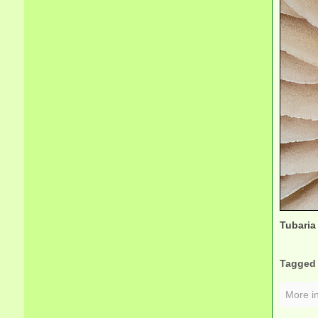
Tubaria
Tagged
More in