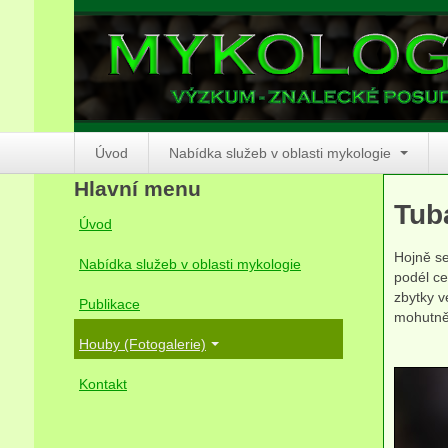
Úvod
Nabídka služeb v oblasti mykologie
Hlavní menu
Tub
Úvod
Hojně se
Nabídka služeb v oblasti mykologie
podél ce
zbytky v
Publikace
mohutněj
Houby (Fotogalerie)
Kontakt