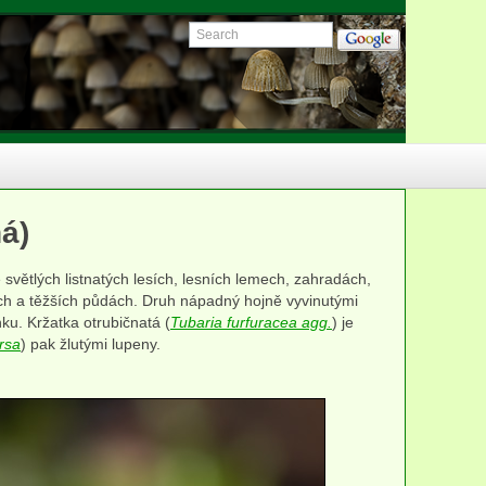
á)
světlých listnatých lesích, lesních lemech, zahradách,
tích a těžších půdách. Druh nápadný hojně vyvinutými
nku. Kržatka otrubičnatá (
Tubaria furfuracea agg.
) je
rsa
) pak žlutými lupeny.