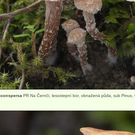
 conspersa
PR Na Černčí, lesostepní bor, obnažená půda, sub Pinus, 