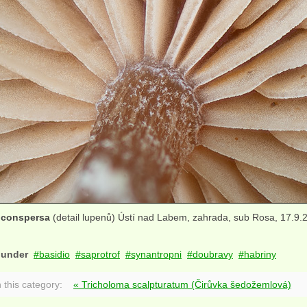
 conspersa
(detail lupenů) Ústí nad Labem, zahrada, sub Rosa, 17.9.2
 under
basidio
saprotrof
synantropni
doubravy
habriny
 this category:
« Tricholoma scalpturatum (Čirůvka šedožemlová)