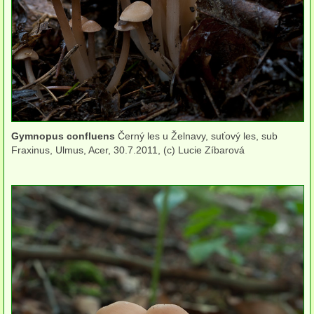
herbikolní-jednoděložné
herbikolní-kapraďorosty
koprofilní
Břichatky
Gymnopus confluens
Černý les u Želnavy, suťový les, sub
Podzemky
Fraxinus, Ulmus, Acer, 30.7.2011, (c) Lucie Zíbarová
Ostatní
podle stanoviště
Houby lužních lesů
Houby doubrav
Houby dubohabřin
Houby bučin