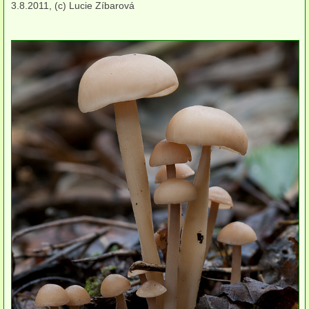
3.8.2011, (c) Lucie Zíbarová
Cyfeloidní
Lupenaté s postranním třeněm
Lupenaté s centrálním třeněm
lignikolní
mykorhizni
terestrické saprotrofní
fungikolní
šišky, plody, květy
lichenizované
muscikolní
herbikolní-dvouděložné