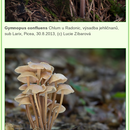
herbikolní-dvouděložné
herbikolní-jednoděložné
Gymnopus confluens
Chlum u Radonic, výsadba jehličnanů,
herbikolní-kapraďorosty
sub Larix, Picea, 30.8.2013, (c) Lucie Zíbarová
Perithecia stromatická
Perithecia nestromatická
Rosoly
Kornacovité
Choroše
bílá hniloba
hnědá hniloba
jednoleté