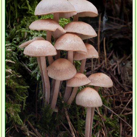
Houby (Fotogalerie)
podle typu plodnic
Apothecia
na dřevě
mykorhizni
terestrické saprotrofní
fungikolní
šišky, plody, květy
koprofilní
lichenizované
muscikolni