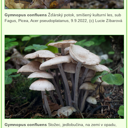
víceleté
Gymnopus confluens
Žďárský potok, smíšený kulturní les, sub
kloboukaté
Fagus, Picea, Acer pseudoplatanus, 9.9.2022, (c) Lucie Zíbarová
polorozlité
rozlité
na jehličnanech
na listnáčích
na zemi
Kuřátka
Liškovité
Ježaté
Hřibovité
Gymnopus confluens
Stožec, jedlobučina, na zemi v opadu,