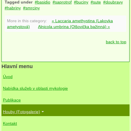
Tagged under
basidio
saprotrof
buciny
sute
doubravy
habriny
smrciny
Houby rostoucí na kapraďorostech (kapradiny, plavuně, přesličky)
More in this category:
« Laccaria amethystina (Lakovka
podle systematiky
ametystová)
Alnicola umbrina (Olšovička bažinná) »
Ascomycetes
back to top
Basidiomycetes
podle ohrožení a ochrany
Hlavní menu
Červený seznam (2024)
Úvod
Červený Seznam (2006)
Nabídka služeb v oblasti mykologie
Zvláště chráněné druhy (vyhláška MŽP 395/1992)
Publikace
Návrh novelizace zvláště chráněných druhů (2016)
Houby (Fotogalerie)
poslední přidané
Kontakt
Kontakt