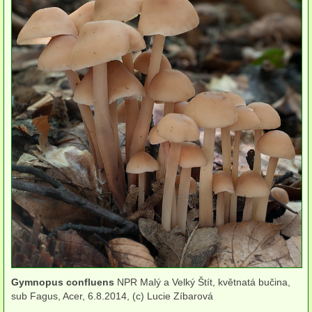
Houby smrčin
Houby suťových lesů
Houby olšin
Houby rašelinišť
Houby borů
Houby travnatých stanovišť
Houby spálenišť
Houby ve vodě
Houby synantropní
Houby narušených stanovišť
Gymnopus confluens
NPR Malý a Velký Štít, květnatá bučina,
sub Fagus, Acer, 6.8.2014, (c) Lucie Zíbarová
podle substrátu