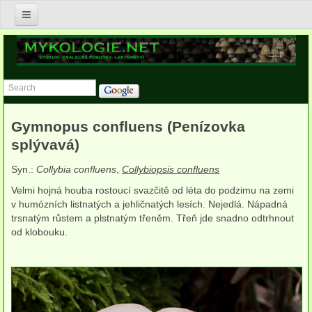
Úvod
Nabídka služeb v oblasti mykologie
Znalecké posudky v oboru mykologie
Gymnopus confluens (Penízovka
Postupy asanace biotického napadení v budovách
splývavá)
Posudky zdravotního stavu dřevin a jejich porostů
Syn.:
Collybia confluens
,
Collybiopsis confluens
Výzkum a konzultace v ekologii, biodiverzitě a ochraně hub
Velmi hojná houba rostoucí svazčitě od léta do podzimu na zemi
v humózních listnatých a jehličnatých lesích. Nejedlá. Nápadná
Lektorství
trsnatým růstem a plstnatým třeněm. Třeň jde snadno odtrhnout
od klobouku.
Publikace
Anna Lepšová
Lucie Zíbarová