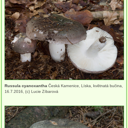
Houby (Fotogalerie)
podle typu plodnic
Apothecia
na dřevě
mykorhizni
terestrické saprotrofní
fungikolní
Russula cyanoxantha
Česká Kamenice, Líska, květnatá bučina,
šišky, plody, květy
16.7.2016, (c) Lucie Zíbarová
koprofilní
lichenizované
muscikolni