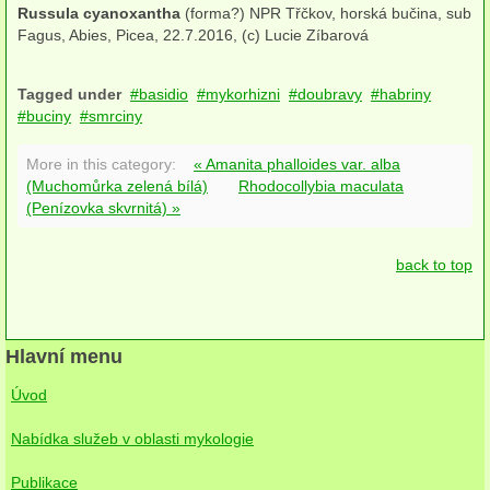
Russula cyanoxantha
(forma?) NPR Třčkov, horská bučina, sub
Fagus, Abies, Picea, 22.7.2016, (c) Lucie Zíbarová
Houby smrčin
Houby suťových lesů
Tagged under
basidio
mykorhizni
doubravy
habriny
buciny
smrciny
Houby olšin
More in this category:
« Amanita phalloides var. alba
Houby rašelinišť
(Muchomůrka zelená bílá)
Rhodocollybia maculata
(Penízovka skvrnitá) »
Houby borů
Houby travnatých stanovišť
back to top
Houby spálenišť
Houby ve vodě
Hlavní menu
Houby synantropní
Úvod
Nabídka služeb v oblasti mykologie
Houby narušených stanovišť
Publikace
podle substrátu