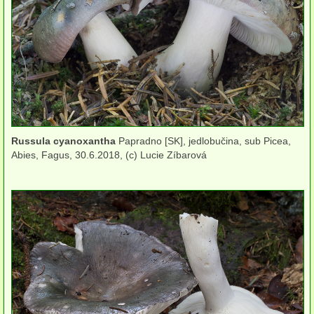
víceleté
kloboukaté
polorozlité
rozlité
na jehličnanech
Russula cyanoxantha
Papradno [SK], jedlobučina, sub Picea,
Abies, Fagus, 30.6.2018, (c) Lucie Zíbarová
na listnáčích
na zemi
Kuřátka
Liškovité
Ježaté
Hřibovité