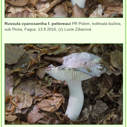
herbikolní-jednoděložné
herbikolní-kapraďorosty
Russula cyanoxantha f. peltereaui
PR Polom, květnatá bučina,
sub Picea, Fagus, 13.8.2016, (c) Lucie Zíbarová
koprofilní
Břichatky
Podzemky
Ostatní
podle stanoviště
Houby lužních lesů
Houby doubrav
Houby dubohabřin
Houby bučin