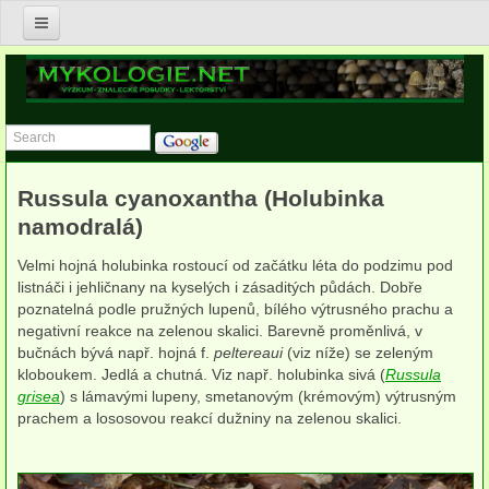
Úvod
Nabídka služeb v oblasti mykologie
Znalecké posudky v oboru mykologie
Russula cyanoxantha (Holubinka
Postupy asanace biotického napadení v budovách
namodralá)
Posudky zdravotního stavu dřevin a jejich porostů
Velmi hojná holubinka rostoucí od začátku léta do podzimu pod
listnáči i jehličnany na kyselých i zásaditých půdách. Dobře
Výzkum a konzultace v ekologii, biodiverzitě a ochraně hub
poznatelná podle pružných lupenů, bílého výtrusného prachu a
negativní reakce na zelenou skalici. Barevně proměnlivá, v
Lektorství
bučnách bývá např. hojná f.
peltereaui
(viz níže) se zeleným
kloboukem. Jedlá a chutná. Viz např. holubinka sivá (
Russula
Publikace
grisea
) s lámavými lupeny, smetanovým (krémovým) výtrusným
prachem a lososovou reakcí dužniny na zelenou skalici.
Anna Lepšová
Lucie Zíbarová