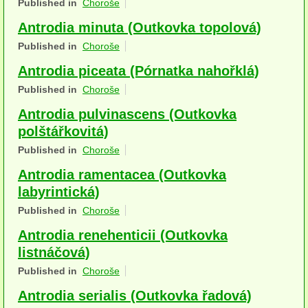
Published in
Choroše
Houby (Fotogalerie)
Antrodia minuta (Outkovka topolová)
podle typu plodnic
Published in
Choroše
Antrodia piceata (Pórnatka nahořklá)
Apothecia
Published in
Choroše
na dřevě
Antrodia pulvinascens (Outkovka
mykorhizni
polštářkovitá)
Published in
Choroše
terestrické saprotrofní
Antrodia ramentacea (Outkovka
fungikolní
labyrintická)
Published in
Choroše
šišky, plody, květy
Antrodia renehenticii (Outkovka
koprofilní
listnáčová)
lichenizované
Published in
Choroše
Antrodia serialis (Outkovka řadová)
muscikolni