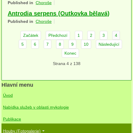
Published in
Choroše
herbikolní-dvouděložné
Antrodia serpens (Outkovka bělavá)
herbikolní-jednoděložné
Published in
Choroše
herbikolní-kapraďorosty
Začátek
Předchozí
1
2
3
4
Perithecia stromatická
5
6
7
8
9
10
Následující
Konec
Perithecia nestromatická
Strana 4 z 138
Rosoly
Kornacovité
Hlavní menu
Choroše
Úvod
bílá hniloba
Nabídka služeb v oblasti mykologie
hnědá hniloba
Publikace
jednoleté
Houby (Fotogalerie)