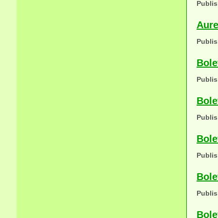
Publis
Aure
Publis
Bole
Publis
Bole
Publis
Bole
Publis
Bole
Publis
Bole