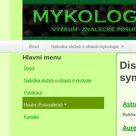
Úvod
Nabídka služeb v oblasti mykologie
Hlavní menu
Dis
Úvod
sym
Nabídka služeb v oblasti mykologie
Publikace
Astr
Houby (Fotogalerie)
Publis
Kontakt
Aure