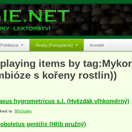
Publikace
Houby (Fotogalerie)
Kontakt
playing items by tag:Mykorh
bióze s kořeny rostlin))
aeus hygrometricus s.l. (Hvězdák vlhkoměrný)
hed in
Břichatky
oboletus gentilis (Hřib pružný)