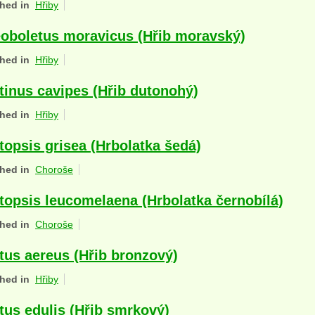
hed in
Hřiby
oboletus moravicus (Hřib moravský)
hed in
Hřiby
tinus cavipes (Hřib dutonohý)
hed in
Hřiby
topsis grisea (Hrbolatka šedá)
hed in
Choroše
topsis leucomelaena (Hrbolatka černobílá)
hed in
Choroše
tus aereus (Hřib bronzový)
hed in
Hřiby
tus edulis (Hřib smrkový)