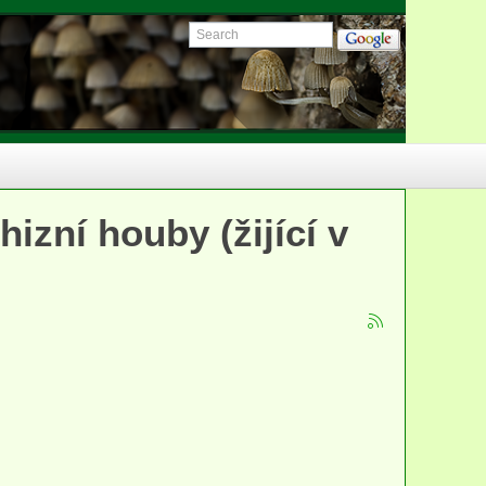
izní houby (žijící v