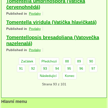
Tomentella umbrinospora (Vatička
herbikolní-dvouděložné
červenohnědá)
Published in
Povlaky
herbikolní-jednoděložné
Tomentella viridula (Vatička hlavičkatá)
herbikolní-kapraďorosty
Published in
Povlaky
Perithecia stromatická
Tomentellopsis bresadoliana (Vatovečka
nazelenalá)
Perithecia nestromatická
Published in
Povlaky
Rosoly
Začátek
Předchozí
88
89
90
Kornacovité
91
92
93
94
95
96
97
Choroše
Následující
Konec
Strana 93 z 101
bílá hniloba
hnědá hniloba
Hlavní menu
jednoleté