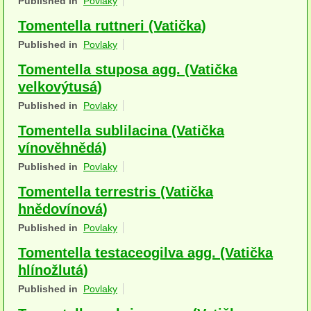
Published in
Povlaky
Houby (Fotogalerie)
Tomentella ruttneri (Vatička)
podle typu plodnic
Published in
Povlaky
Tomentella stuposa agg. (Vatička
Apothecia
velkovýtusá)
na dřevě
Published in
Povlaky
mykorhizni
Tomentella sublilacina (Vatička
vínověhnědá)
terestrické saprotrofní
Published in
Povlaky
fungikolní
Tomentella terrestris (Vatička
hnědovínová)
šišky, plody, květy
Published in
Povlaky
koprofilní
Tomentella testaceogilva agg. (Vatička
hlínožlutá)
lichenizované
Published in
Povlaky
muscikolni