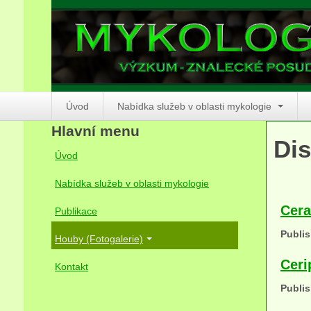
Úvod
Nabídka služeb v oblasti mykologie
Hlavní menu
Dis
Úvod
Nabídka služeb v oblasti mykologie
Cera
Publikace
Publis
Houby (Fotogalerie)
Ceri
Kontakt
Publis