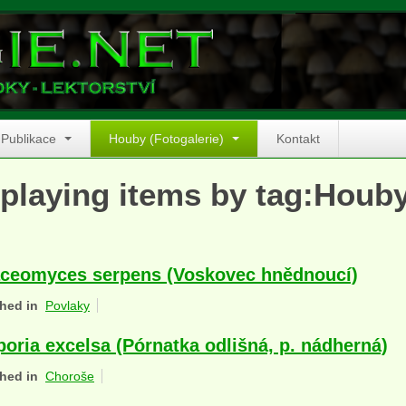
Publikace
Houby (Fotogalerie)
Kontakt
playing items by tag:Houb
ceomyces serpens (Voskovec hnědnoucí)
hed in
Povlaky
poria excelsa (Pórnatka odlišná, p. nádherná)
hed in
Choroše