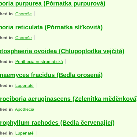
poria purpurea (Pórnatka purpurová)
hed in
Choroše
poria reticulata (Pórnatka síťkovitá)
hed in
Choroše
tosphaeria ovoidea (Chlupoplodka vejčitá)
hed in
Perithecia nestromatická
aemyces fracidus (Bedla orosená)
hed in
Lupenaté
rociboria aeruginascens (Zelenitka měděnková
hed in
Apothecia
rophyllum rachodes (Bedla červenající)
hed in
Lupenaté