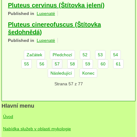
Pluteus cervinus (Štítovka jelení)
herbikolní-dvouděložné
Published in
Lupenaté
herbikolní-jednoděložné
Pluteus cinereofuscus (Štítovka
šedohnědá)
herbikolní-kapraďorosty
Published in
Lupenaté
Perithecia stromatická
Začátek
Předchozí
52
53
54
Perithecia nestromatická
55
56
57
58
59
60
61
Rosoly
Následující
Konec
Kornacovité
Strana 57 z 77
Choroše
Hlavní menu
bílá hniloba
Úvod
hnědá hniloba
Nabídka služeb v oblasti mykologie
jednoleté