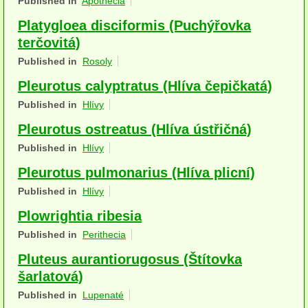
Published in
Apothecia
Houby (Fotogalerie)
Platygloea disciformis (Puchýřovka
terčovitá)
podle typu plodnic
Published in
Rosoly
Apothecia
Pleurotus calyptratus (Hlíva čepičkatá)
na dřevě
Published in
Hlívy
mykorhizni
Pleurotus ostreatus (Hlíva ústřičná)
Published in
Hlívy
terestrické saprotrofní
Pleurotus pulmonarius (Hlíva plicní)
fungikolní
Published in
Hlívy
šišky, plody, květy
Plowrightia ribesia
Published in
Perithecia
koprofilní
Pluteus aurantiorugosus (Štítovka
lichenizované
šarlatová)
Published in
Lupenaté
muscikolni