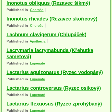
Inonotus obliquus (Rezavec šikmý)
Houby (Fotogalerie)
Published in
Choroše
podle typu plodnic
Inonotus rheades (Rezavec skořicový)
Published in
Choroše
Apothecia
Lachnum clavigerum (Chlupáček)
na dřevě
Published in
Apothecia
mykorhizni
Lacrymaria lacrymabunda (Křehutka
sametová)
terestrické saprotrofní
Published in
Lupenaté
fungikolní
Lactarius aquizonatus (Ryzec vodopásý)
šišky, plody, květy
Published in
Lupenaté
koprofilní
Lactarius controversus (Ryzec osikový)
Published in
Lupenaté
lichenizované
Lactarius flexuosus (Ryzec zprohýbaný)
muscikolni
Published in
Lupenaté