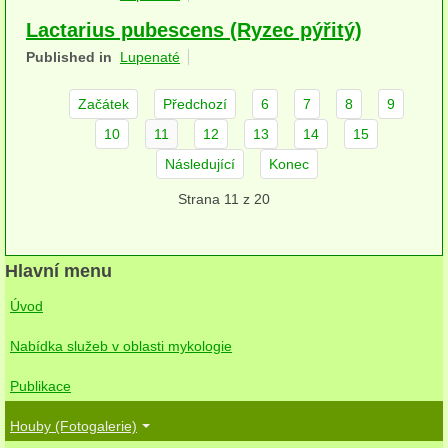
herbikolní-dvouděložné
Lactarius pubescens (Ryzec pýřitý)
Published in
Lupenaté
herbikolní-jednoděložné
Začátek
Předchozí
6
7
8
9
herbikolní-kapraďorosty
10
11
12
13
14
15
Perithecia stromatická
Následující
Konec
Perithecia nestromatická
Strana 11 z 20
Rosoly
Kornacovité
Hlavní menu
Úvod
Choroše
Nabídka služeb v oblasti mykologie
bílá hniloba
Publikace
hnědá hniloba
Houby (Fotogalerie)
jednoleté