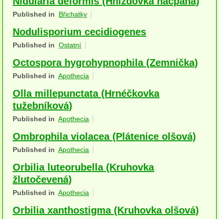
Nidularia deformis (Hnízdovka nacpaná)
Houby (Fotogalerie)
Published in
Břichatky
Nodulisporium cecidiogenes
podle typu plodnic
Published in
Ostatní
Apothecia
Octospora hygrohypnophila (Zemnička)
na dřevě
Published in
Apothecia
mykorhizni
Olla millepunctata (Hrnéčkovka
tužebníková)
terestrické saprotrofní
Published in
Apothecia
fungikolní
Ombrophila violacea (Plátenice olšová)
Published in
Apothecia
šišky, plody, květy
Orbilia luteorubella (Kruhovka
koprofilní
žlutočevená)
lichenizované
Published in
Apothecia
Orbilia xanthostigma (Kruhovka olšová)
muscikolni