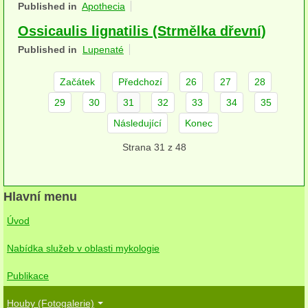
Published in
Apothecia
herbikolní-dvouděložné
Ossicaulis lignatilis (Strmělka dřevní)
herbikolní-jednoděložné
Published in
Lupenaté
herbikolní-kapraďorosty
Začátek
Předchozí
26
27
28
Perithecia stromatická
29
30
31
32
33
34
35
Následující
Konec
Perithecia nestromatická
Strana 31 z 48
Rosoly
Kornacovité
Hlavní menu
Choroše
Úvod
bílá hniloba
Nabídka služeb v oblasti mykologie
hnědá hniloba
Publikace
jednoleté
Houby (Fotogalerie)