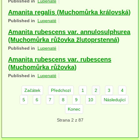
Published in
Lupenaté
herbikolní-dvouděložné
Amanita regalis (Muchomůrka královská)
herbikolní-jednoděložné
Published in
Lupenaté
Amanita rubescens var. annulosulphurea
herbikolní-kapraďorosty
(Muchomůrka růžovka žlutoprstenná)
Perithecia stromatická
Published in
Lupenaté
Perithecia nestromatická
Amanita rubescens var. rubescens
(Muchomůrka růžovka)
Rosoly
Published in
Lupenaté
Kornacovité
Začátek
Předchozí
1
2
3
4
Choroše
5
6
7
8
9
10
Následující
Konec
bílá hniloba
Strana 2 z 87
hnědá hniloba
jednoleté