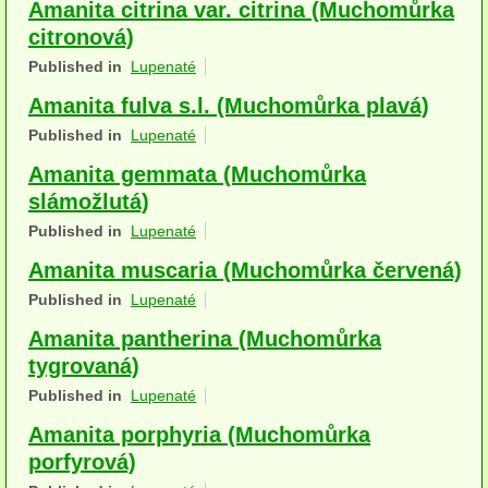
Amanita citrina var. citrina (Muchomůrka
Houby (Fotogalerie)
citronová)
Published in
Lupenaté
podle typu plodnic
Amanita fulva s.l. (Muchomůrka plavá)
Apothecia
Published in
Lupenaté
na dřevě
Amanita gemmata (Muchomůrka
slámožlutá)
mykorhizni
Published in
Lupenaté
terestrické saprotrofní
Amanita muscaria (Muchomůrka červená)
fungikolní
Published in
Lupenaté
šišky, plody, květy
Amanita pantherina (Muchomůrka
tygrovaná)
koprofilní
Published in
Lupenaté
lichenizované
Amanita porphyria (Muchomůrka
porfyrová)
muscikolni