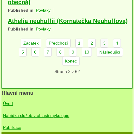
obecná)
herbikolní-dvouděložné
Published in
Povlaky
herbikolní-jednoděložné
Athelia neuhoffii (Kornatečka Neuhoffova)
Published in
Povlaky
herbikolní-kapraďorosty
Začátek
Předchozí
1
2
3
4
Perithecia stromatická
5
6
7
8
9
10
Následující
Perithecia nestromatická
Konec
Rosoly
Strana 3 z 62
Kornacovité
Hlavní menu
Choroše
Úvod
bílá hniloba
Nabídka služeb v oblasti mykologie
hnědá hniloba
Publikace
jednoleté