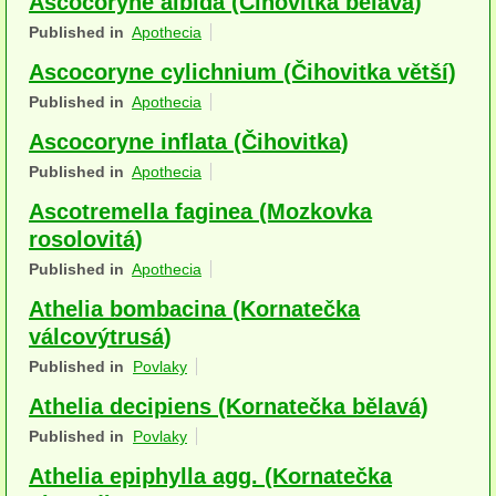
Ascocoryne albida (Čihovitka bělavá)
Houby (Fotogalerie)
Published in
Apothecia
Ascocoryne cylichnium (Čihovitka větší)
podle typu plodnic
Published in
Apothecia
Apothecia
Ascocoryne inflata (Čihovitka)
na dřevě
Published in
Apothecia
mykorhizni
Ascotremella faginea (Mozkovka
rosolovitá)
terestrické saprotrofní
Published in
Apothecia
fungikolní
Athelia bombacina (Kornatečka
válcovýtrusá)
šišky, plody, květy
Published in
Povlaky
koprofilní
Athelia decipiens (Kornatečka bělavá)
lichenizované
Published in
Povlaky
Athelia epiphylla agg. (Kornatečka
muscikolni