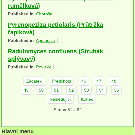
rumělková)
herbikolní-dvouděložné
Published in
Choroše
herbikolní-jednoděložné
Pyrenopeziza petiolaris (Průtržka
řapíková)
herbikolní-kapraďorosty
Published in
Apothecia
Perithecia stromatická
Radulomyces confluens (Struhák
Perithecia nestromatická
splývavý)
Published in
Povlaky
Rosoly
Kornacovité
Začátek
Předchozí
46
47
48
49
50
51
52
53
54
55
Choroše
Následující
Konec
bílá hniloba
Strana 51 z 62
hnědá hniloba
jednoleté
Hlavní menu