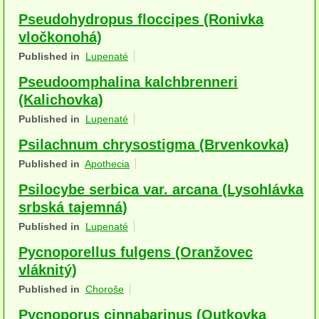
Houby (Fotogalerie)
Pseudohydropus floccipes (Ronivka
vločkonohá)
podle typu plodnic
Published in
Lupenaté
Apothecia
Pseudoomphalina kalchbrenneri
(Kalichovka)
na dřevě
Published in
Lupenaté
mykorhizni
Psilachnum chrysostigma (Brvenkovka)
terestrické saprotrofní
Published in
Apothecia
Psilocybe serbica var. arcana (Lysohlávka
fungikolní
srbská tajemná)
šišky, plody, květy
Published in
Lupenaté
koprofilní
Pycnoporellus fulgens (Oranžovec
vláknitý)
lichenizované
Published in
Choroše
muscikolni
Pycnoporus cinnabarinus (Outkovka