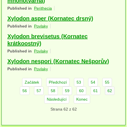
mnohotvárná)
Houby (Fotogalerie)
Published in
Perithecia
Xylodon asper (Kornatec drsný)
podle typu plodnic
Published in
Povlaky
Apothecia
Xylodon brevisetus (Kornatec
na dřevě
krátkoostný)
Published in
Povlaky
mykorhizni
Xylodon nespori (Kornatec Nešporův)
terestrické saprotrofní
Published in
Povlaky
fungikolní
Začátek
Předchozí
53
54
55
šišky, plody, květy
56
57
58
59
60
61
62
koprofilní
Následující
Konec
Strana 62 z 62
lichenizované
muscikolni