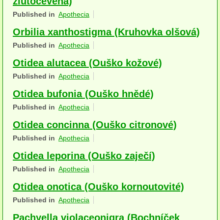
žlutočevená)
Houby (Fotogalerie)
Published in
Apothecia
Orbilia xanthostigma (Kruhovka olšová)
podle typu plodnic
Published in
Apothecia
Apothecia
Otidea alutacea (Ouško kožové)
na dřevě
Published in
Apothecia
mykorhizni
Otidea bufonia (Ouško hnědé)
Published in
Apothecia
terestrické saprotrofní
Otidea concinna (Ouško citronové)
fungikolní
Published in
Apothecia
šišky, plody, květy
Otidea leporina (Ouško zaječí)
Published in
Apothecia
koprofilní
Otidea onotica (Ouško kornoutovité)
lichenizované
Published in
Apothecia
muscikolni
Pachyella violaceonigra (Bochníček