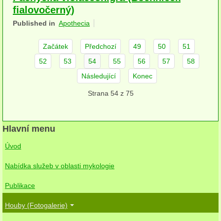
fialovočerný)
herbikolní-dvouděložné
Published in
Apothecia
herbikolní-jednoděložné
Začátek
Předchozí
49
50
51
herbikolní-kapraďorosty
52
53
54
55
56
57
58
Perithecia stromatická
Následující
Konec
Perithecia nestromatická
Strana 54 z 75
Rosoly
Hlavní menu
Kornacovité
Úvod
Choroše
Nabídka služeb v oblasti mykologie
bílá hniloba
Publikace
hnědá hniloba
Houby (Fotogalerie)
jednoleté