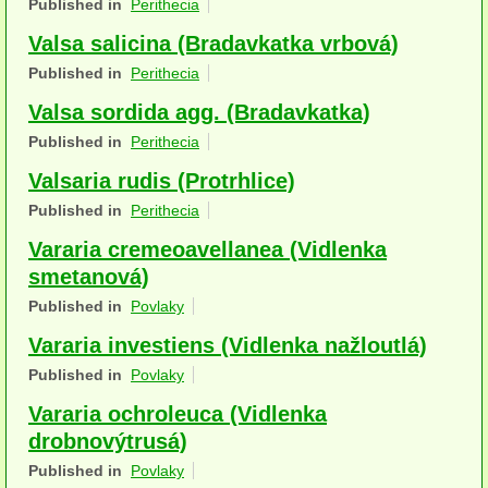
Published in
Perithecia
Houby (Fotogalerie)
Valsa salicina (Bradavkatka vrbová)
podle typu plodnic
Published in
Perithecia
Valsa sordida agg. (Bradavkatka)
Apothecia
Published in
Perithecia
na dřevě
Valsaria rudis (Protrhlice)
mykorhizni
Published in
Perithecia
terestrické saprotrofní
Vararia cremeoavellanea (Vidlenka
smetanová)
fungikolní
Published in
Povlaky
šišky, plody, květy
Vararia investiens (Vidlenka nažloutlá)
Published in
Povlaky
koprofilní
Vararia ochroleuca (Vidlenka
lichenizované
drobnovýtrusá)
muscikolni
Published in
Povlaky