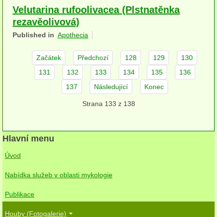
Velutarina rufoolivacea (Plstnatěnka
herbikolní-dvouděložné
rezavěolivová)
herbikolní-jednoděložné
Published in
Apothecia
herbikolní-kapraďorosty
Začátek
Předchozí
128
129
130
Perithecia stromatická
131
132
133
134
135
136
137
Následující
Konec
Perithecia nestromatická
Strana 133 z 138
Rosoly
Kornacovité
Hlavní menu
Choroše
Úvod
bílá hniloba
Nabídka služeb v oblasti mykologie
hnědá hniloba
Publikace
jednoleté
Houby (Fotogalerie)