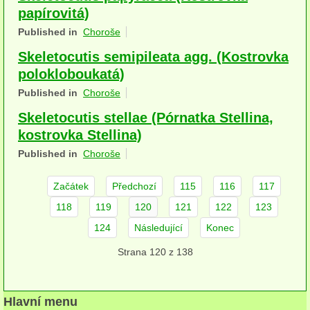
papírovitá)
herbikolní-dvouděložné
Published in
Choroše
herbikolní-jednoděložné
Skeletocutis semipileata agg. (Kostrovka
polokloboukatá)
herbikolní-kapraďorosty
Published in
Choroše
Perithecia stromatická
Skeletocutis stellae (Pórnatka Stellina,
Perithecia nestromatická
kostrovka Stellina)
Published in
Choroše
Rosoly
Kornacovité
Začátek
Předchozí
115
116
117
118
119
120
121
122
123
Choroše
124
Následující
Konec
bílá hniloba
Strana 120 z 138
hnědá hniloba
jednoleté
Hlavní menu