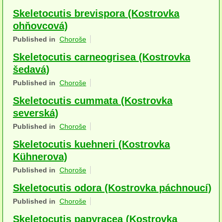
Houby (Fotogalerie)
Skeletocutis brevispora (Kostrovka
ohňovcová)
podle typu plodnic
Published in
Choroše
Apothecia
Skeletocutis carneogrisea (Kostrovka
šedavá)
na dřevě
Published in
Choroše
mykorhizni
Skeletocutis cummata (Kostrovka
terestrické saprotrofní
severská)
Published in
Choroše
fungikolní
Skeletocutis kuehneri (Kostrovka
šišky, plody, květy
Kühnerova)
Published in
Choroše
koprofilní
Skeletocutis odora (Kostrovka páchnoucí)
lichenizované
Published in
Choroše
muscikolni
Skeletocutis papyracea (Kostrovka