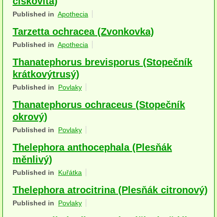
číškovitá)
Houby (Fotogalerie)
Published in
Apothecia
Tarzetta ochracea (Zvonkovka)
podle typu plodnic
Published in
Apothecia
Apothecia
Thanatephorus brevisporus (Stopečník
na dřevě
krátkovýtrusý)
Published in
Povlaky
mykorhizni
Thanatephorus ochraceus (Stopečník
terestrické saprotrofní
okrový)
fungikolní
Published in
Povlaky
Thelephora anthocephala (Plesňák
šišky, plody, květy
měnlivý)
koprofilní
Published in
Kuřátka
lichenizované
Thelephora atrocitrina (Plesňák citronový)
Published in
Povlaky
muscikolni