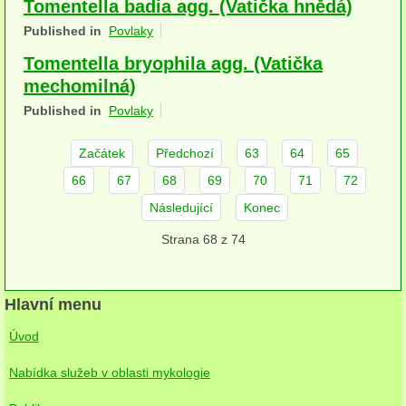
Tomentella badia agg. (Vatička hnědá)
herbikolní-dvouděložné
Published in
Povlaky
herbikolní-jednoděložné
Tomentella bryophila agg. (Vatička
mechomilná)
herbikolní-kapraďorosty
Published in
Povlaky
Perithecia stromatická
Začátek
Předchozí
63
64
65
Perithecia nestromatická
66
67
68
69
70
71
72
Rosoly
Následující
Konec
Strana 68 z 74
Kornacovité
Choroše
Hlavní menu
bílá hniloba
Úvod
hnědá hniloba
Nabídka služeb v oblasti mykologie
jednoleté