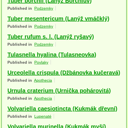
Tuber borchii (Lanýž Borchiův)
Houby (Fotogalerie)
Published in
Podzemky
Tuber mesentericum (Lanýž vmáčklý)
podle typu plodnic
Published in
Podzemky
Apothecia
Tuber rufum s. l. (Lanýž ryšavý)
na dřevě
Published in
Podzemky
mykorhizni
Tulasnella hyalina (Tulasneovka)
Published in
Povlaky
terestrické saprotrofní
Urceolella crispula (Džbánovka kučeravá)
fungikolní
Published in
Apothecia
šišky, plody, květy
Urnula craterium (Urnička pohárovitá)
Published in
Apothecia
koprofilní
Volvariella caesiotincta (Kukmák dřevní)
lichenizované
Published in
Lupenaté
muscikolni
Volvariella murinella (Kukmák myší)