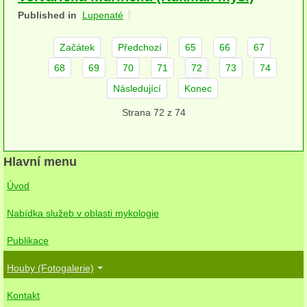
Published in
Lupenaté
herbikolní-dvouděložné
herbikolní-jednoděložné
Začátek
Předchozí
65
66
67
68
69
70
71
72
73
74
herbikolní-kapraďorosty
Následující
Konec
Perithecia stromatická
Strana 72 z 74
Perithecia nestromatická
Rosoly
Hlavní menu
Kornacovité
Úvod
Choroše
Nabídka služeb v oblasti mykologie
bílá hniloba
Publikace
hnědá hniloba
Houby (Fotogalerie)
Kontakt
jednoleté