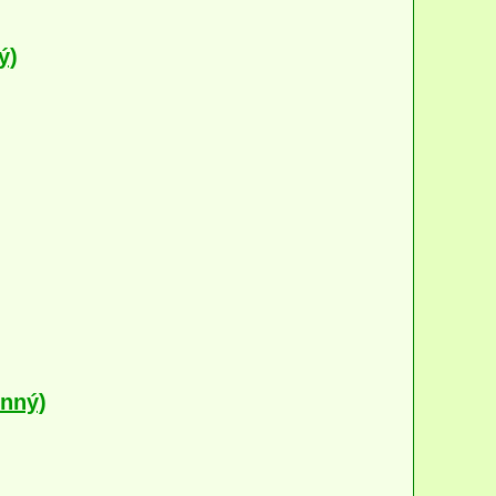
ý)
ěnný)