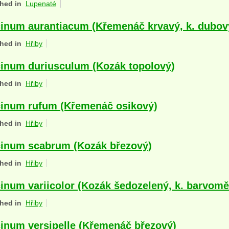
hed in
Lupenaté
inum aurantiacum (Křemenáč krvavý, k. dubov
hed in
Hřiby
inum duriusculum (Kozák topolový)
hed in
Hřiby
inum rufum (Křemenáč osikový)
hed in
Hřiby
inum scabrum (Kozák březový)
hed in
Hřiby
inum variicolor (Kozák šedozelený, k. barvom
hed in
Hřiby
inum versipelle (Křemenáč březový)