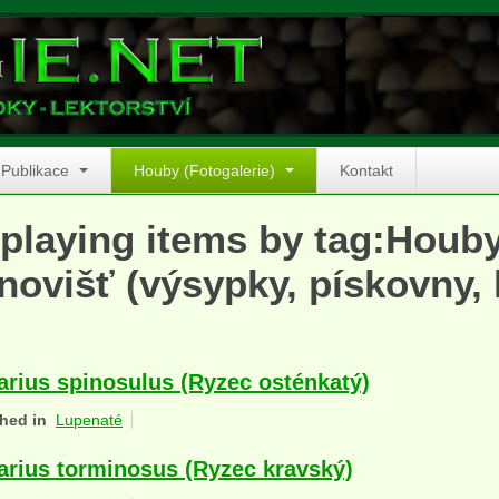
Publikace
Houby (Fotogalerie)
Kontakt
playing items by tag:Houb
novišť (výsypky, pískovny,
arius spinosulus (Ryzec osténkatý)
hed in
Lupenaté
arius torminosus (Ryzec kravský)