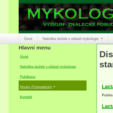
Úvod
Nabídka služeb v oblasti mykologie
Hlavní menu
Dis
Úvod
sta
Nabídka služeb v oblasti mykologie
Publikace
Lact
Houby (Fotogalerie)
Publis
Kontakt
Lact