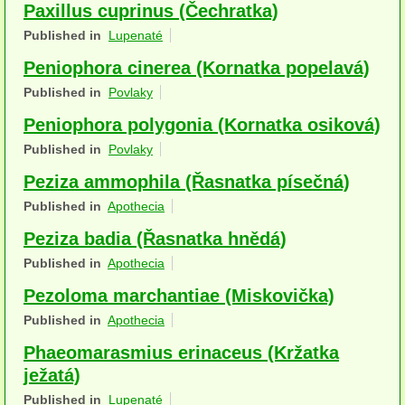
Paxillus cuprinus (Čechratka)
Houby (Fotogalerie)
Published in
Lupenaté
podle typu plodnic
Peniophora cinerea (Kornatka popelavá)
Published in
Povlaky
Apothecia
Peniophora polygonia (Kornatka osiková)
na dřevě
Published in
Povlaky
mykorhizni
Peziza ammophila (Řasnatka písečná)
terestrické saprotrofní
Published in
Apothecia
Peziza badia (Řasnatka hnědá)
fungikolní
Published in
Apothecia
šišky, plody, květy
Pezoloma marchantiae (Miskovička)
koprofilní
Published in
Apothecia
Phaeomarasmius erinaceus (Kržatka
lichenizované
ježatá)
muscikolni
Published in
Lupenaté