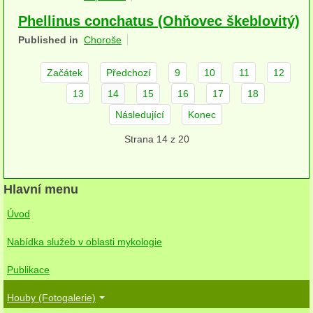
herbikolní-dvouděložné
Phellinus conchatus (Ohňovec škeblovitý)
Published in
Choroše
herbikolní-jednoděložné
Začátek
Předchozí
9
10
11
12
herbikolní-kapraďorosty
13
14
15
16
17
18
Perithecia stromatická
Následující
Konec
Perithecia nestromatická
Strana 14 z 20
Rosoly
Kornacovité
Hlavní menu
Úvod
Choroše
Nabídka služeb v oblasti mykologie
bílá hniloba
Publikace
hnědá hniloba
Houby (Fotogalerie)
jednoleté