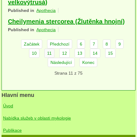
velkovýtrusá)
herbikolní-dvouděložné
Published in
Apothecia
herbikolní-jednoděložné
Cheilymenia stercorea (Žlutěnka hnojní)
Published in
Apothecia
herbikolní-kapraďorosty
Začátek
Předchozí
6
7
8
9
Perithecia stromatická
10
11
12
13
14
15
Perithecia nestromatická
Následující
Konec
Rosoly
Strana 11 z 75
Kornacovité
Hlavní menu
Choroše
Úvod
bílá hniloba
Nabídka služeb v oblasti mykologie
hnědá hniloba
Publikace
jednoleté