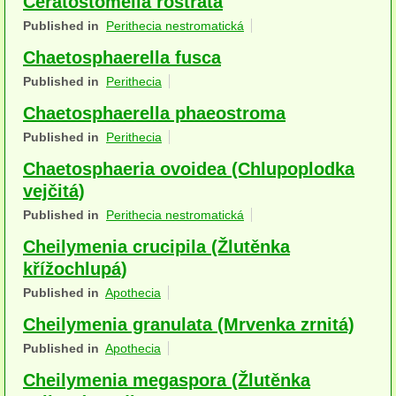
Ceratostomella rostrata
Houby (Fotogalerie)
Published in
Perithecia nestromatická
Chaetosphaerella fusca
podle typu plodnic
Published in
Perithecia
Apothecia
Chaetosphaerella phaeostroma
na dřevě
Published in
Perithecia
mykorhizni
Chaetosphaeria ovoidea (Chlupoplodka
vejčitá)
terestrické saprotrofní
Published in
Perithecia nestromatická
fungikolní
Cheilymenia crucipila (Žlutěnka
křížochlupá)
šišky, plody, květy
Published in
Apothecia
koprofilní
Cheilymenia granulata (Mrvenka zrnitá)
lichenizované
Published in
Apothecia
Cheilymenia megaspora (Žlutěnka
muscikolni