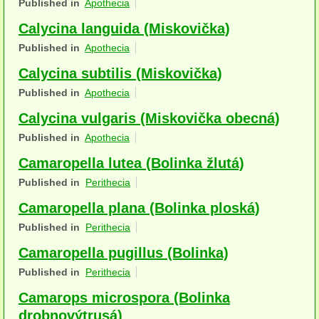
Published in
Apothecia
Houby (Fotogalerie)
Calycina languida (Miskovička)
podle typu plodnic
Published in
Apothecia
Calycina subtilis (Miskovička)
Apothecia
Published in
Apothecia
na dřevě
Calycina vulgaris (Miskovička obecná)
mykorhizni
Published in
Apothecia
terestrické saprotrofní
Camaropella lutea (Bolinka žlutá)
Published in
Perithecia
fungikolní
Camaropella plana (Bolinka ploská)
šišky, plody, květy
Published in
Perithecia
koprofilní
Camaropella pugillus (Bolinka)
Published in
Perithecia
lichenizované
Camarops microspora (Bolinka
muscikolni
drobnovýtrusá)