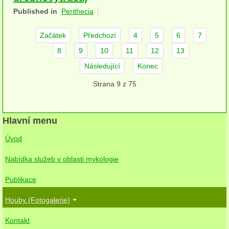
Published in
Perithecia
herbikolní-dvouděložné
herbikolní-jednoděložné
Začátek
Předchozí
4
5
6
7
8
9
10
11
12
13
herbikolní-kapraďorosty
Následující
Konec
Perithecia stromatická
Strana 9 z 75
Perithecia nestromatická
Rosoly
Hlavní menu
Kornacovité
Úvod
Choroše
Nabídka služeb v oblasti mykologie
bílá hniloba
Publikace
hnědá hniloba
Houby (Fotogalerie)
Kontakt
jednoleté