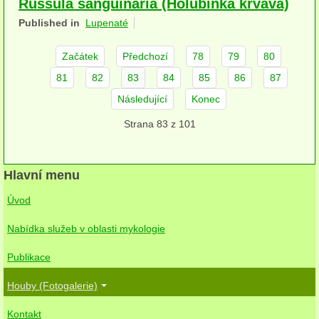
Russula sanguinaria (Holubinka krvavá)
herbikolní-dvouděložné
Published in
Lupenaté
herbikolní-jednoděložné
Začátek
Předchozí
78
79
80
herbikolní-kapraďorosty
81
82
83
84
85
86
87
Následující
Konec
Perithecia stromatická
Strana 83 z 101
Perithecia nestromatická
Rosoly
Hlavní menu
Kornacovité
Úvod
Choroše
Nabídka služeb v oblasti mykologie
bílá hniloba
Publikace
hnědá hniloba
Houby (Fotogalerie)
jednoleté
Kontakt