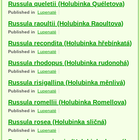
Russula queletii (Holubinka Quéletova)
Houby (Fotogalerie)
Published in
Lupenaté
podle typu plodnic
Russula raoultii (Holubinka Raoultova)
Published in
Lupenaté
Apothecia
Russula recondita (Holubinka hřebínkatá)
na dřevě
Published in
Lupenaté
mykorhizni
Russula rhodopus (Holubinka rudonohá)
terestrické saprotrofní
Published in
Lupenaté
Russula risigallina (Holubinka měnlivá)
fungikolní
Published in
Lupenaté
šišky, plody, květy
Russula romellii (Holubinka Romellova)
koprofilní
Published in
Lupenaté
Russula rosea (Holubinka sličná)
lichenizované
Published in
Lupenaté
muscikolni