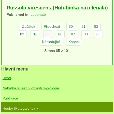
herbikolní-dvouděložné
Russula virescens (Holubinka nazelenalá)
Published in
Lupenaté
herbikolní-jednoděložné
Začátek
Předchozí
80
81
82
herbikolní-kapraďorosty
83
84
85
86
87
88
89
Perithecia stromatická
Následující
Konec
Perithecia nestromatická
Strana 85 z 101
Rosoly
Kornacovité
Hlavní menu
Úvod
Choroše
Nabídka služeb v oblasti mykologie
bílá hniloba
Publikace
hnědá hniloba
Houby (Fotogalerie)
jednoleté