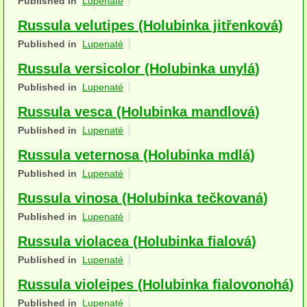
Published in
Lupenaté
Houby (Fotogalerie)
Russula velutipes (Holubinka jitřenková)
podle typu plodnic
Published in
Lupenaté
Russula versicolor (Holubinka unylá)
Apothecia
Published in
Lupenaté
na dřevě
Russula vesca (Holubinka mandlová)
mykorhizni
Published in
Lupenaté
Russula veternosa (Holubinka mdlá)
terestrické saprotrofní
Published in
Lupenaté
fungikolní
Russula vinosa (Holubinka tečkovaná)
šišky, plody, květy
Published in
Lupenaté
koprofilní
Russula violacea (Holubinka fialová)
Published in
Lupenaté
lichenizované
Russula violeipes (Holubinka fialovonohá)
muscikolni
Published in
Lupenaté