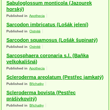
Sabuloglossum monticola (Jazourek
Houby (Fotogalerie)
horský)
podle typu plodnic
Published in
Apothecia
Sarcodon imbricatus (Lošák jelení)
Apothecia
Published in
Ostnité
na dřevě
Sarcodon squamosus (Lošák šupinatý)
mykorhizni
Published in
Ostnité
Sarcosphaera coronaria s.l. (Baňka
terestrické saprotrofní
velkokališná)
fungikolní
Published in
Apothecia
šišky, plody, květy
Scleroderma areolatum (Pestřec jamkatý)
Published in
Břichatky
koprofilní
Scleroderma bovista (Pestřec
lichenizované
prášivkovitý)
Published in
Břichatky
muscikolni