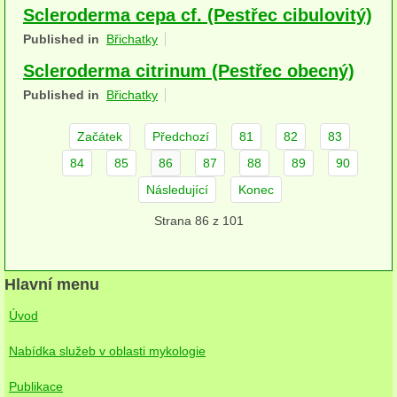
Scleroderma cepa cf. (Pestřec cibulovitý)
herbikolní-dvouděložné
Published in
Břichatky
herbikolní-jednoděložné
Scleroderma citrinum (Pestřec obecný)
herbikolní-kapraďorosty
Published in
Břichatky
Perithecia stromatická
Začátek
Předchozí
81
82
83
84
85
86
87
88
89
90
Perithecia nestromatická
Následující
Konec
Rosoly
Strana 86 z 101
Kornacovité
Choroše
Hlavní menu
bílá hniloba
Úvod
hnědá hniloba
Nabídka služeb v oblasti mykologie
jednoleté
Publikace